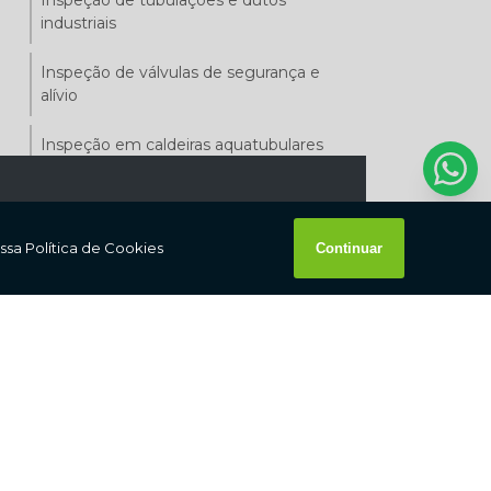
industriais
Inspeção de válvulas de segurança e
alívio
Inspeção em caldeiras aquatubulares
Inspeção em caldeiras flamotubulares
Inspeção em tubulação de gás
um orçamento.
Inspeção em tubulações
Inspeção em vasos de pressão
Inspeção inicial em caldeiras
Inspeção interna em vasos de pressão
Laudo de inspeção de vasos de pressão