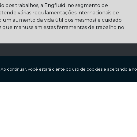
o dos trabalhos, a Engfluid, no segmento de
atende várias regulamentações internacionais de
 um aumento da vida útil dos mesmos) e cuidado
es que manuseiam estas ferramentas de trabalho no
Entre em contato agora mesmo!
tão e entre em contato para tirar dúvidas ou solicitar 
Entre em contato