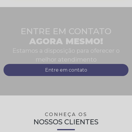
suas respectivas aplicações.; Conferencia
dos cálculos estabelecidos pelo código
aplicado .; Acompanhamento do processo
de fabricação e ensaios realizado pelos
fabricantes..
ENTRE EM CONTATO
AGORA MESMO!
Estamos a disposição para oferecer o
melhor atendimento
Entre em contato
CONHEÇA OS
NOSSOS CLIENTES