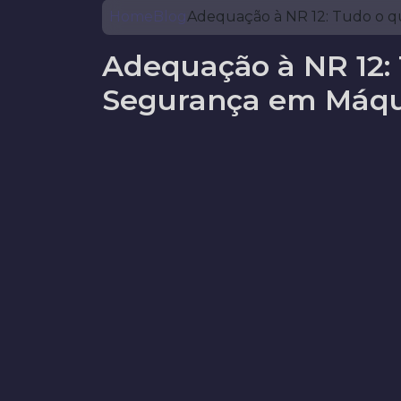
Home
Blog
Adequação à NR 12: Tudo o q
Adequação à NR 12: 
Segurança em Máqu