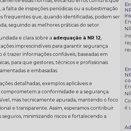
rretamente essas normas, evitando erros comuns que
En
 falta de inspeções periódicas ou a subestimação
NR
in
es frequentes que, quando identificadas, podem ser
En
, seguindo as melhores práticas do setor.
NR
In
undada e clara sobre a
adequação à NR 12
,
re
 ações imprescindíveis para garantir segurança
re
o é trazer informações confiáveis, baseadas em
icas, para que gestores, técnicos e profissionais
En
damentadas e embasadas.
NR
co
ações detalhadas, exemplos aplicáveis e
En
ue comprometem a conformidade e a segurança.
NR
sível, mas tecnicamente apurada, mantendo o foco
Co
é 
nal e transparente. Assim, esperamos contribuir
 seguros, minimizando riscos e fortalecendo a
Ad