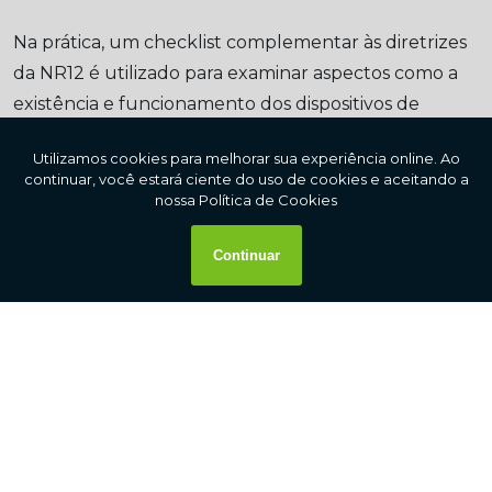
Na prática, um checklist complementar às diretrizes
da NR12 é utilizado para examinar aspectos como a
existência e funcionamento dos dispositivos de
segurança, integridade estrutural das máquinas,
sistemas de bloqueio, procedimentos de operação,
sinalização adequada e controle de riscos.
Além da inspeção física dos equipamentos, é
essencial verificar se a equipe operacional recebeu
treinamento específico para atuar com segurança,
incluindo procedimentos de emergência. A falta de
capacitação é um erro comum que compromete
toda a cadeia de segurança prevista pela norma.
Também se observa regularmente se a área de
trabalho está organizada, limpa e livre de obstáculos,